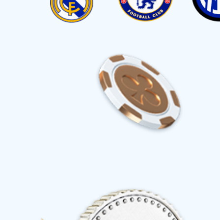
评论｜武磊