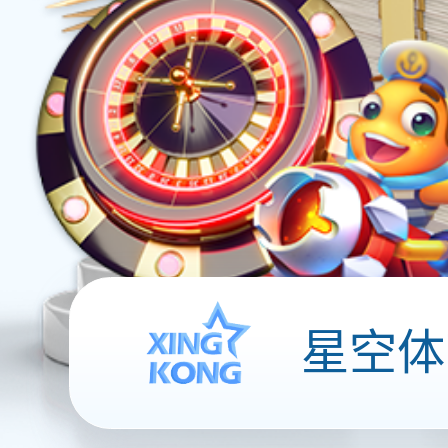
英雄迟暮：武磊
尽管武磊本赛季在中超依然保
期下降了近20%。在对阵韩
而是34岁身体机能自然衰退