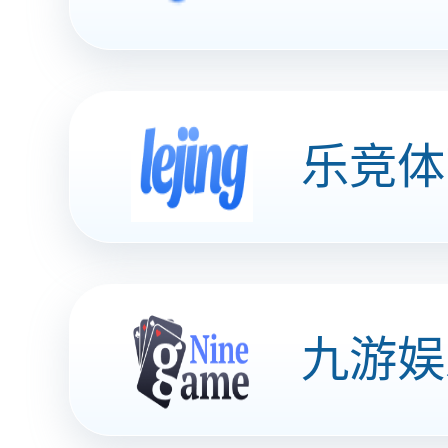
上一篇
多特蒙德青春风暴来袭：贝林厄
你可能感兴趣的内容
菲尔普斯奥运金牌总数23枚，
在奥林匹克运动的历史长河中，有些名
2026-07-28
恩比德肘击霍姆格伦面部仅判普
在昨日NBA常规赛76人客场挑战雷霆
2026-07-23