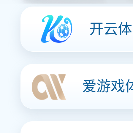
种战术调整虽然延长了他的
生涯进入尾声，依靠他一人
接班困局：为何
令人担忧的是，当我们盘点
作用明显，但缺乏爆发力；
赛近年来“金元退潮”后，本
手王，离不开他在上海海港与
数据不会说谎——2024赛季
破局之道：从青
寻找武磊的接班人不能仅仅寄
识——武磊最宝贵的特质恰恰
脱“依赖武磊”的惯性思维，
是，足协已着手推出“锋线孵