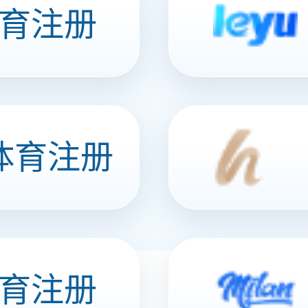
的前锋。”毕竟，武磊国家队生涯进入尾声已成定局，但中国足
生
赛的某个夜晚，当武磊被替换下场时，全场会响起经久不息的掌声
后来者。而我们现在要做的，不是沉溺于“武磊依赖症”的焦虑
武磊们”搭建舞台。毕竟，只有当我们不再需要寻找下一个武磊
进入尾声，国足急需找到下一个武磊，但比找到“替身”更重要的