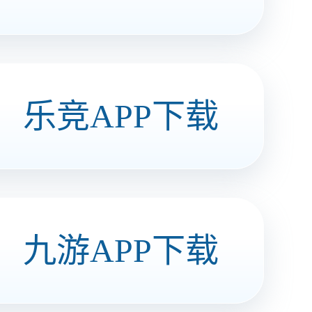
下一篇
京同曦林葳绝杀未果惨遭淘汰，西