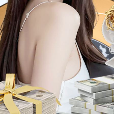
文
6强赛中，武磊凭借关键进球帮助中国队惊险晋级18强赛，但这
队进球数定格在36球，国足锋线正面临一个残酷的现实：武磊
十年恐将陷入“锋无力”的困境。