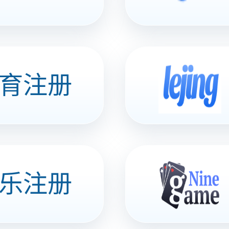
姆领…
南
泳坛传
字注定被永久铭刻，而迈克尔·菲...
通
的比赛中，一次看似普通的攻防回...