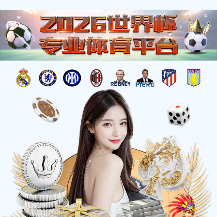
注册入口
爱游戏官方网站
· 体育观看
更便捷
连接你的赛事视野，打造球迷专属的数字主场。
爱游戏官
方网站网页版
提供多终端支持、高清视频、 实时比分与赛
事推荐，让你随时随地畅享体育内容。
网页端入口